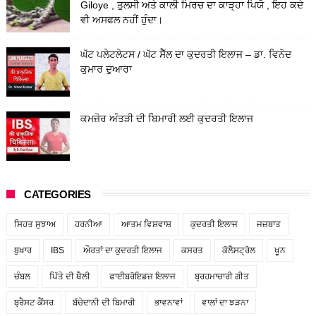
Giloye , ਤੁਲਸੀ ਅਤੇ ਕਾਲੀ ਮਿਰਚ ਦਾ ਕਾੜ੍ਹਾ ਪਿਯੋ , ਇਹ ਕਦੇ
ਵੀ ਅਸਫਲ ਨਹੀਂ ਹੁੰਦਾ।
ਘੱਟ ਪਲੇਟਲੇਟਸ / ਘੱਟ ਸੈੱਲ ਦਾ ਕੁਦਰਤੀ ਇਲਾਜ – ਡਾ. ਵਿਨੋਦ
ਕੁਮਾਰ ਦੁਆਰਾ
ਕਮਜ਼ੋਰ ਅੰਤੜੀ ਦੀ ਬਿਮਾਰੀ ਲਈ ਕੁਦਰਤੀ ਇਲਾਜ
CATEGORIES
ਸਿਹਤ ਸੁਝਾਅ
ਹਰਨੀਆ
ਆਤਮ ਵਿਸ਼ਵਾਸ਼
ਕੁਦਰਤੀ ਇਲਾਜ
ਜਜ਼ਬਾਤ
ਬੁਖਾਰ
IBS
ਔਰਤਾਂ ਦਾ ਕੁਦਰਤੀ ਇਲਾਜ
ਕਸਰਤ
ਕੋਲੈਸਟ੍ਰੋਲ
ਖੂਨ
ਚੰਬਲ
ਪਿੱਤੇ ਦੀ ਥੈਲੀ
ਫਾਈਬਰੋਇਡਜ਼ ਇਲਾਜ
ਬ੍ਰਹਮਾਚਾਰੀ ਗੀਤ
ਬ੍ਰੈਸਟ ਕੈਂਸਰ
ਬੱਚੇਦਾਨੀ ਦੀ ਬਿਮਾਰੀ
ਭਾਵਨਾਵਾਂ
ਵਾਲਾਂ ਦਾ ਝੜਨਾ