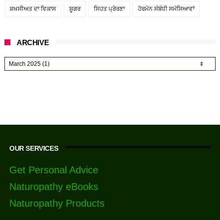
ਸ਼ਖਸੀਅਤ ਦਾ ਵਿਕਾਸ
ਸ਼ੂਗਰ
ਸਿਹਤ ਪ੍ਰੇਰਣਾ
ਹੋਰਮੋਨ ਸੰਬੰਧੀ ਸਮੱਸਿਆਵਾਂ
ARCHIVE
OUR SERVICES
Get Personal Advice
Naturopathy eBooks
Naturopathy Products